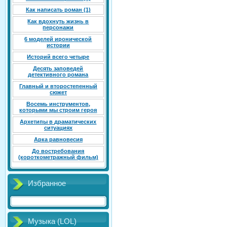
Как написать роман (1)
Как вдохнуть жизнь в
персонажи
6 моделей иронической
истории
Историй всего четыре
Десять заповедей
детективного романа
Главный и второстепенный
сюжет
Восемь инструментов,
которыми мы строим героя
Архетипы в драматических
ситуациях
Арка равновесия
До востребования
(короткометражный фильм)
Избранное
Музыка (LOL)