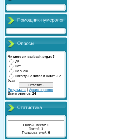
Помощник-нумеролог
Опросы
Читаете ли вы bash.org.ru?
да
нет
не знаю
никогда не читал и читать не
буду
Результаты
|
Архив опросов
Всего ответов:
24
Статистика
Онлайн всего:
1
Гостей:
1
Пользователей:
0