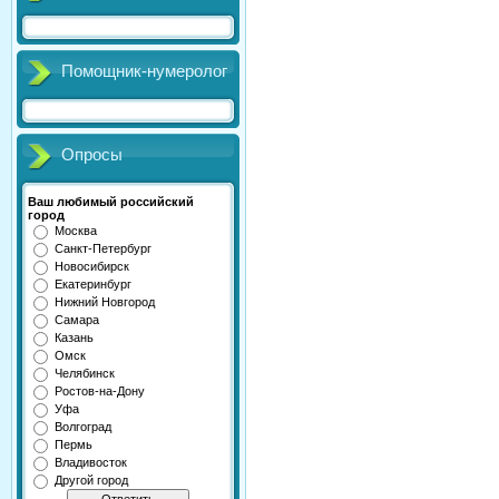
Помощник-нумеролог
Опросы
Ваш любимый российский
город
Москва
Санкт-Петербург
Новосибирск
Екатеринбург
Нижний Новгород
Самара
Казань
Омск
Челябинск
Ростов-на-Дону
Уфа
Волгоград
Пермь
Владивосток
Другой город