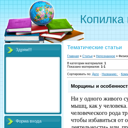
Копилка 
Тематические статьи
Здрям!!!
Главная
»
Статьи
»
Непознанное
» Физио
В категории материалов
:
1
Показано материалов
:
1-1
Сортировать по
:
Дате
·
Названию
·
Ком
Морщины и особенност
Ни у одного живого с
мышц, как у человека
человеческого рода т
чтобы избавиться от 
Форма входа
деятельности» или, пр