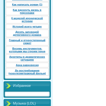
Как написать роман (1)
Как вдохнуть жизнь в
персонажи
6 моделей иронической
истории
Историй всего четыре
Десять заповедей
детективного романа
Главный и второстепенный
сюжет
Восемь инструментов,
которыми мы строим героя
Архетипы в драматических
ситуациях
Арка равновесия
До востребования
(короткометражный фильм)
Избранное
Музыка (LOL)