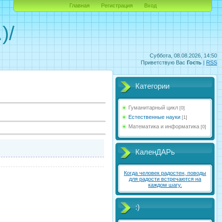
Главная
Регистрация
Вход
)/
Суббота, 08.08.2026, 14:50
Приветствую Вас
Гость
|
RSS
Категории
Гуманитарный цикл
[0]
Естественные науки
[1]
Математика и информатика
[0]
КаленДАРь
Когда человек радостен, поводы
для радости встречаются на
каждом шагу.
:)