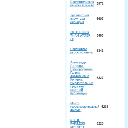
Стилистические
5972
ошибки в тексте
Трёхчастная
структура
5607
сценария
10. THICKER
THAN WATER
5486
(1)
Стилистика
5341
русского языка
Александр
Петрович
Сковородников,
Галина
Анатольевна
5327
Копнина.
Выразительные
средства
газетной
публикации
Мечта
(короткометражный
5238
фильм)
6. THE
PAINLESS
5228
METHOD