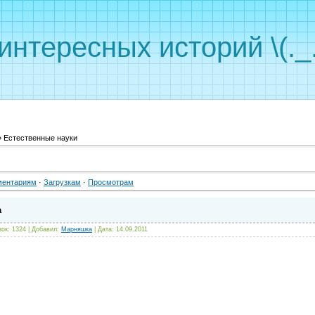
интересных историй \(._.
 Естественные науки
ментариям
·
Загрузкам
·
Просмотрам
а
зок:
1324
|
Добавил:
Марняшка
|
Дата:
14.09.2011