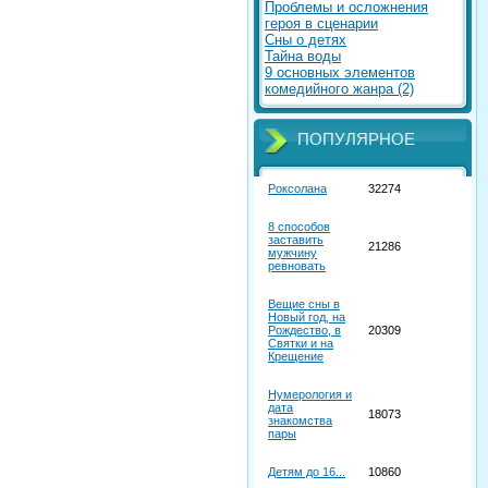
Проблемы и осложнения
героя в сценарии
Сны о детях
Тайна воды
9 основных элементов
комедийного жанра (2)
ПОПУЛЯРНОЕ
Роксолана
32274
8 способов
заставить
21286
мужчину
ревновать
Вещие сны в
Новый год, на
Рождество, в
20309
Святки и на
Крещение
Нумерология и
дата
18073
знакомства
пары
Детям до 16...
10860