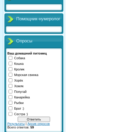
Помощник-нумеролог
Опросы
Ваш домашний питомец
Собака
Кошка
Кролик
Морская свинка
Хорёк
Хомяк
Попугай
Канарейка
Рыбки
Брат :)
Сестра :)
Результаты
|
Архив опросов
Всего ответов:
59