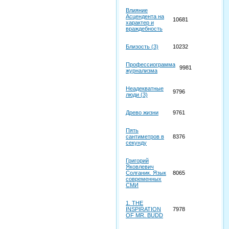
Влияние
Асцендента на
10681
характер и
враждебность
Близость (3)
10232
Профессиограмма
9981
журнализма
Неадекватные
9796
люди (3)
Древо жизни
9761
Пять
сантиметров в
8376
секунду
Григорий
Яковлевич
Солганик. Язык
8065
современных
СМИ
1. THE
INSPIRATION
7978
OF MR. BUDD