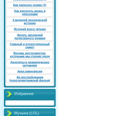
Как написать роман (1)
Как вдохнуть жизнь в
персонажи
6 моделей иронической
истории
Историй всего четыре
Десять заповедей
детективного романа
Главный и второстепенный
сюжет
Восемь инструментов,
которыми мы строим героя
Архетипы в драматических
ситуациях
Арка равновесия
До востребования
(короткометражный фильм)
Избранное
Музыка (LOL)