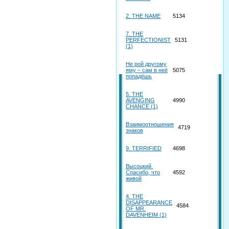
2. THE NAME
5134
7. THE
PERFECTIONIST
5131
(1)
Не рой другому
яму – сам в неё
5075
попадёшь
5. THE
AVENGING
4990
CHANCE (1)
Взаимоотношения
4719
знаков
9. TERRIFIED
4698
Высоцкий.
Спасибо, что
4592
живой
4. THE
DISAPPEARANCE
4584
OF MR.
DAVENHEIM (1)