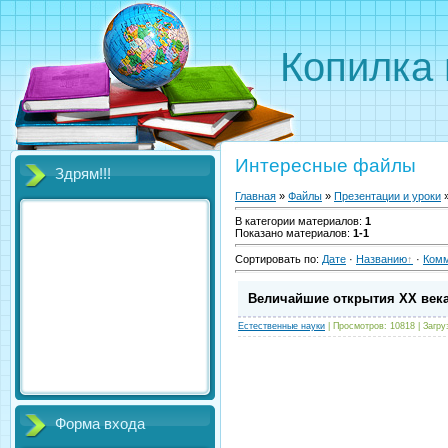
Копилка 
Интересные файлы
Здрям!!!
Главная
»
Файлы
»
Презентации и уроки
»
В категории материалов
:
1
Показано материалов
:
1-1
Сортировать по
:
Дате
·
Названию
·
Ком
Величайшие открытия XX век
Естественные науки
|
Просмотров:
10818
|
Загру
Форма входа