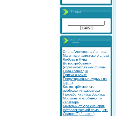
Поиск
^___^
Ольга Алексеевна Лаптева.
Магия журналистского слова
Любовь и Луна
До востребования
(короткометражный фильм)
Сила созвездий
Притча о бочке
Предугадывание судьбы на
картах
Костяк трёхмерного
изображения характера
Проработка знака Зодиака
Морщины и особенности
характера
Критерии отбора сценария
Астрологический помощник:
Солнце (2) (II часть)