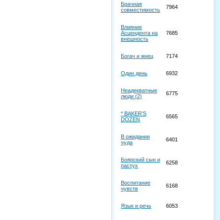
Брачная
7964
совместимость
Влияние
Асцендента на
7685
внешность
Богач и жнец
7174
Один день
6932
Неадекватные
6775
люди (2)
* BAKER’S
6565
DOZEN
В ожидании
6401
чуда
Боярский сын и
6258
пастух
Воспитание
6168
чувств
Язык и речь
6053