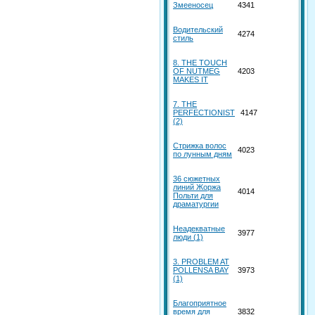
Змееносец
4341
Водительский
4274
стиль
8. THE TOUCH
OF NUTMEG
4203
MAKES IT
7. THE
PERFECTIONIST
4147
(2)
Стрижка волос
4023
по лунным дням
36 сюжетных
линий Жоржа
4014
Польти для
драматургии
Неадекватные
3977
люди (1)
3. PROBLEM AT
POLLENSA BAY
3973
(1)
Благоприятное
время для
3832